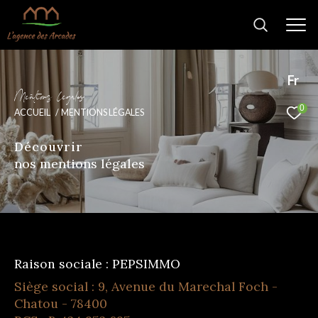
Fr
M
e
n
t
i
o
s
l
é
g
a
e
0
ACCUEIL
MENTIONS LÉGALES
Découvrir
nos mentions légales
Raison sociale : PEPSIMMO
Siège social : 9, Avenue du Marechal Foch -
Chatou - 78400