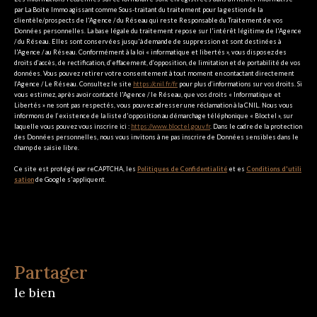
par La Boite Immo agissant comme Sous-traitant du traitement pour la gestion de la
clientèle/prospects de l'Agence / du Réseau qui reste Responsable du Traitement de vos
Données personnelles. La base légale du traitement repose sur l'intérêt légitime de l'Agence
/ du Réseau. Elles sont conservées jusqu'à demande de suppression et sont destinées à
l'Agence / au Réseau. Conformément à la loi « informatique et libertés », vous disposez des
droits d’accès, de rectification, d’effacement, d’opposition, de limitation et de portabilité de vos
données. Vous pouvez retirer votre consentement à tout moment en contactant directement
l’Agence / Le Réseau. Consultez le site
https://cnil.fr/fr
pour plus d’informations sur vos droits. Si
vous estimez, après avoir contacté l'Agence / le Réseau, que vos droits « Informatique et
Libertés » ne sont pas respectés, vous pouvez adresser une réclamation à la CNIL. Nous vous
informons de l’existence de la liste d'opposition au démarchage téléphonique « Bloctel », sur
laquelle vous pouvez vous inscrire ici :
https://www.bloctel.gouv.fr
. Dans le cadre de la protection
des Données personnelles, nous vous invitons à ne pas inscrire de Données sensibles dans le
champ de saisie libre.
Ce site est protégé par reCAPTCHA, les
Politiques de Confidentialité
et es
Conditions d'utili
sation
de Google s'appliquent.
partager
le bien