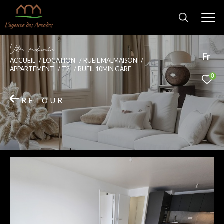
V
o
r
e
r
e
c
e
c
e
Fr
ACCUEIL
LOCATION
RUEIL MALMAISON
APPARTEMENT
T2
RUEIL 10MIN GARE
0
RETOUR